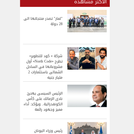
الاكثر مشاهده
"لمار" تصدر منتجاتها الى
28 دولة
شركة » كود للتطوير»
تطرح «North Code» أول
مشروعاتها في الساحل
الشمالى باستثمارات 2
مليار جنيه
الرئيس السيسى يهنئ
نادى الزمالك على كأس
الكونفدرالية.. ويؤكد: أداء
مميز وجهود رائعة
رئيس وزراء اليونان