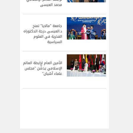
محمد العيسى
جامعة "مالايا" تمنح
د.العيسى درجة الدكتوراه
الفخرية في العلوم
السياسية
الأمين العام لرابطة العالم
الإسلامي يدشّن "مجلس
علماء آسْيان"