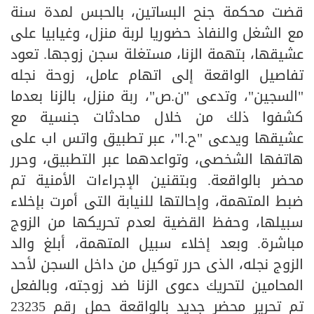
قضت محكمة جنح البساتين، بالحبس لمدة سنة
مع الشغل والنفاذ حضوريا لربة منزل، وغيابيا على
عشيقها، بتهمة الزنا، مستغلة سجن زوجها. تعود
تفاصيل الواقعة إلى اتهام عامل، زوحة نجله
"السجين"، وتدعى "ن.ص"، ربة منزل، بالزنا بعدما
كشفوا ذلك من خلال محادثات جنسية مع
عشيقها ويدعى "ح.ا"، عبر تطبيق واتس اب على
هاتفها الشخصى، وتواعدهما عبر التطبيق، وحرر
محضر بالواقعة. وبتقنين الإجراءات الأمنية تم
ضبط المتهمة، وإحالتها للنيابة التى أمرت بإخلاء
سبيلها، وحفظ القضية لعدم تحريكها من الزوج
مباشرة. وبعد إخلاء سبيل المتهمة، أبلغ والد
الزوج نجله، الذى حرر توكيل من داخل السجن لأحد
المحامين لتحريك دعوى الزنا ضد زوجته، وبالفعل
تم تحرير محضر جديد بالواقعة حمل رقم 23235