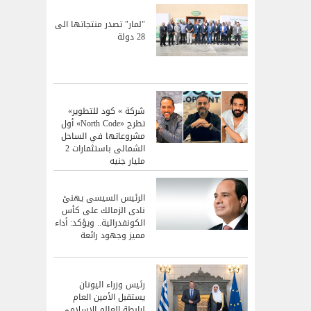
"لمار" تصدر منتجاتها الى
28 دولة
شركة » كود للتطوير»
تطرح «North Code» أول
مشروعاتها في الساحل
الشمالى باستثمارات 2
مليار جنيه
الرئيس السيسى يهنئ
نادى الزمالك على كأس
الكونفدرالية.. ويؤكد: أداء
مميز وجهود رائعة
رئيس وزراء اليونان
يستقبل الأمين العام
لرابطة العالم الإسلامي