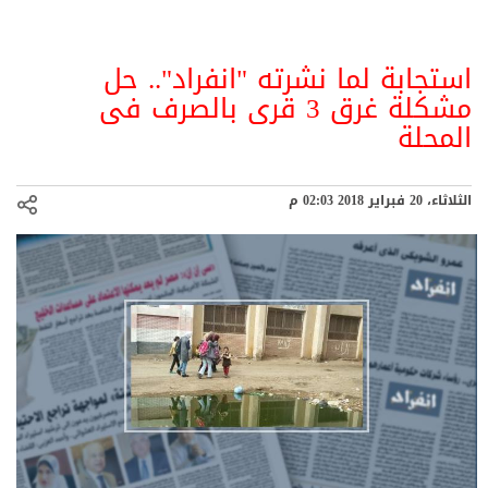
استجابة لما نشرته "انفراد".. حل
مشكلة غرق 3 قرى بالصرف فى
المحلة
الثلاثاء، 20 فبراير 2018 02:03 م