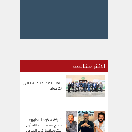
الاكثر مشاهده
"لمار" تصدر منتجاتها الى
28 دولة
شركة » كود للتطوير»
تطرح «North Code» أول
مشروعاتها في الساحل