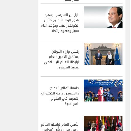
الرئيس السيسى يهنئ
نادى الزمالك على كأس
الكونفدرالية.. ويؤكد: أداء
مميز وجهود رائعة
رئيس وزراء اليونان
يستقبل الأمين العام
لرابطة العالم الإسلامي
محمد العيسى
جامعة "مالايا" تمنح
د.العيسى درجة الدكتوراه
الفخرية في العلوم
السياسية
الأمين العام لرابطة العالم
الإسلامي يدشّن "مجلس