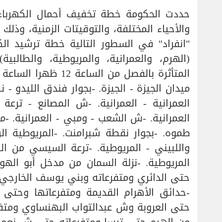
حددت الحكومة خطة تخفيف أحمال الكهرباء في محافظة الجيزة، وفقا لجداول تتضمن المدن والأحياء المختلفة، والتوقيتات الزمنية، وذلك بعد التنسيق بين وزارتي الكهرباء والبترول. ويوضح "انفراد" في السطور التالية خطة ترشيد الكهرباء في عدد من مناطق محافظة الجيزة ومنها (الهرم، والعمرانية، والمريوطية، والطالبية)، والمسؤول عنها وحدة تحكم الهرم. المناطق المتأثرة بالفصل من الساعة 12 ظهرا الساعة 1 مساءً -أول نفق الهرم بجوار التوحيد والنور يمين ميدان الجيزة - الجيزة. -بجوار فندق الليدو - نصر الدين العمرانية الشرقية - الهرم. -ش البلاستيك العمرانية - العمرانية. -ش المصانع - ترعة الزمر - العمرانية. -ش اليابان - خاتم المرسلين - العمرانية. -ش الشعب - ومبي - العمرانية. -منطقة عرب التل - طموة. -بجوار مطحن فؤاد فلاور - طموه. -بجوار نقطة شبرامنت. -المريوطية الرئيسية ما بين الهرم والدائري، وما بين المريوطية واللبيني - المريوطية. -ترعة السيسي من السجل المدني ش مصرف حمودة حتى ش زغلول - المريوطية. -نزلة السمان من مدخل أبو الهول حتى الصوت والضوء. -ترعة المنصورية الرئيسي حتى الدائري ومتفرعاته وبني يوسف الخارجي - نزلة السمان. -الحي السابع زايد - جومان - الرماية. -حدائق الأهرام القديمة ومتفرعاتها وحتى نزلة السمان - الرماية. -ش المصرف من الثلاثيني حتى العروبة وش عبدالتواب البهنساوي ومتفرعاته حتى ترعة الإخلاص - الهرم. -ش عز الدين عمر من الهرم حتى ترسا ومتفرعاته حتى ش نعمة الله - عز الدين عمر. -ش المحولات من الهرم حتى ترسا ومن المحولات حتى ش الاسماعيلية ومتفرعاته - المطبعة. -ش الثلاثيني الجديد حتى ش عبدالرحيم عباس وش جمال عبدالناصر ومتفرعاته وفكيهة - المطبعة. -ش عز الدين عمر من الثلاثيني حتى العروبة - العروبة. -فكيهة وش المحولات حتى العروبة - العروبة. -ش ترسا ومتفرعاته من ش المحولات يسار في اتجاه كوبري ترسا - التعاون. -منطقة (د) مرحلة أولى - هضبة الأهرام. -منطقة (ج) مرحلة أولى - هضبة الأهرام. -منطقة (أ) - هضبة الأهرام. -منطقة (ح) بجوار نادي الحدائق - هضبة الأهرام. المناطق المتأثرة بالفصل من الساعة 1م الساعة 2م -ش المحطة أمام محكمة الجيزة - ش ربيع الجيزي - الجيزة. -ش سيدي عمار - العمرانية الشرقية - العمرانية. -بجوار قاعة سيد درويش - خاتم المرسلين - العمرانية الغربية - العمرانية. -ش كريتاس - من خاتم المرسلين - العمرانية. -ش الجزائر - العمرانية. -المنصورية اتجاه الدائري شمال - زاوية أبو مسلم. -عزبة جحا - بجوار فيلا أنيس منصور - المريوطية - زاوية أبو مسلم. -ش ترعة السيسي حتى مصرف اللبيني ومتفرعاته - المريوطية. -المجزر الآلي وامتداده رشاح أبو عوض - مشتل الورد ومتفرعاته - المريوطية. -ش عبدالعزيز الباسل - ش المجزر الآلي ومتفرعاته حتى مصرف أبو مسلم - حديد أولاد سلام منزل البطران - زغلول. -طريق مصر اسكندرية الصحراوي بجوار جرانة. -عزبة مدكور - أبو ختيرش. -البحر الأعظم - الجيزة - منطقة ساقية مكي. -قبل الدائري العمرانية الشرقية بجوار المزلقان القديم - الدائري - العمرانية. -من ش النخيل حتى مصرف اللبيني ومتفرعاته - قصر الأهرام وش عبدالصمد الجابري - الهرم. -ش زغلول حتى مصرف حمودة وش الأربعين - الهرم. -مساكن الرماية بجوار المستعمرة - الهضبة. -أبو النمرس بجوار موقف أبو النمرس ونزلة الأشطر. -الحرانية - طريق سقارة السياحي. -مساكن كفر الجبل. -ش العريش - ش الهرم حتى ش رمسيس. -ترعة المريوطية من الهرم حتى ش فيصل - مصرف اللبيني في اتجاه فيصل - الكوم الأخضر. -بجوار المركز الطبي - القصبجي - المنيب. -حي الزهور - خاتم المرسلين - العمرانية. المناطق المتأثرة بالفصل من الساعة 2م الساعة 3م -عزبة العمدة - زاوية أبو مسلم. -ش الشعب - ومبي - العمرانية. -ميت شماس - المنوات - طموة. -رشاح أبو عوض ومتفرعاته حتى الدائري ش المجزر - اللبيني - الهرم. -نزلة السمان من مدخل أبو الهول حتى الصوت والضوء. -بجوار كارفور - مشعل حتى قسم الهرم - الرماية. -ش عيد اللولي وش سيدي عمار - العمرانية الشرقية - العمرانية. -الكيلو 4.5 طريق مصر اسكندرية - منطقة جرانة - الرماية. -ش المستشفى ومتفرعاته حتى المريوطية - الهرم. -منطقة (ز) مرحلة أولى - هضبة الأهرام. -منطقة (و) مرحلة أولى - هضبة الأهرام. -منطقة (ح) مرحلة ثانية - هضبة الأهرام. -الكيلو 10.5 مصر اسكندرية الصحراوي. -منطقة (ن) مرحلة أولى - هضبة الأهرام. -منطقة (و) مرحلة ثانية - هضبة الأهرام. -المعايرجي - خلف مستشفى الرمد. -مساكن بنك مصر - بجوار الجمعية الطبية - العمرانية. -مساكن الضباط - ش الزهراء - العمرانية. -ش المجزر - مساكن الألف وحدة - المنيب. -ش خالد أمين ومتفرعاته حتى ش فيصل - الهرم. -ش التكافل وش أبو جبل ومتفرعاته في اتجاه ش فيصل - الهرم. -ش زغلول من ش عادل الكلام حتى الدائري - زاوية أبو مسلم. -العدوي سليم - الزهراء - العمرانية. -عزبة عثمان أحمد عثمان - الحرانية. -طريق الفيوم - الرماية. المناطق المتأثرة بالفصل من الساعة 3م حتى الساعة 4م -العمرانية العربية - خلف فيلا محمد لطيف - ترعة الزمر. -الاسيوية للبلاط - عرب الريغة - شبرامنت. -عزبة جحا - شبرامنت. -نزلة الأشطر - أبو النمرس. -ش أحمد خلف الله ومتفرعاته - منطقة عثمان أحمد عثمان من كوبري عثمان حتى مصنع الشوربجي - المريوطية. -ش ترسا وش المعسكر وتفرعاته حتى ش العمدة - المريوطية. -ش 