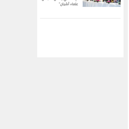
علماء آسْيان"