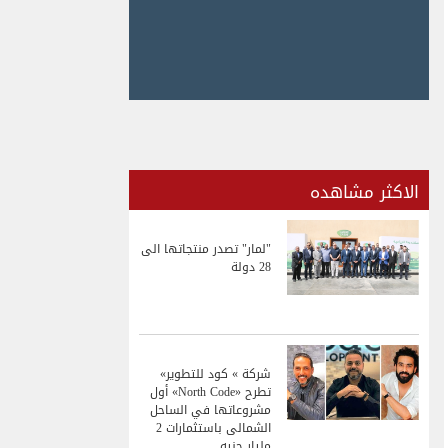
الاكثر مشاهده
"لمار" تصدر منتجاتها الى
28 دولة
شركة » كود للتطوير»
تطرح «North Code» أول
مشروعاتها في الساحل
الشمالى باستثمارات 2
مليار جنيه