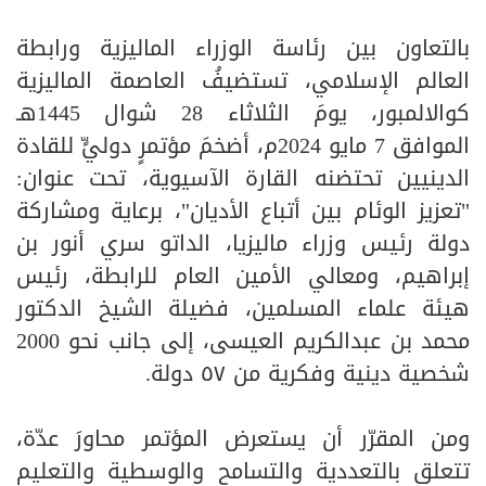
بالتعاون بين رئاسة الوزراء الماليزية ورابطة
العالم الإسلامي، تستضيفُ العاصمة الماليزية
كوالالمبور، يومَ الثلاثاء 28 شوال 1445هـ
الموافق 7 مايو 2024م، أضخمَ مؤتمرٍ دوليٍّ للقادة
الدينيين تحتضنه القارة الآسيوية، تحت عنوان:
"تعزيز الوئام بين أتباع الأديان"، برعاية ومشاركة
دولة رئيس وزراء ماليزيا، الداتو سري أنور بن
إبراهيم، ومعالي الأمين العام للرابطة، رئيس
هيئة علماء المسلمين، فضيلة الشيخ الدكتور
محمد بن عبدالكريم العيسى، إلى جانب نحو 2000
شخصية دينية وفكرية من ٥٧ دولة.
ومن المقرّر أن يستعرض المؤتمر محاورَ عدّة،
تتعلق بالتعددية والتسامح والوسطية والتعليم