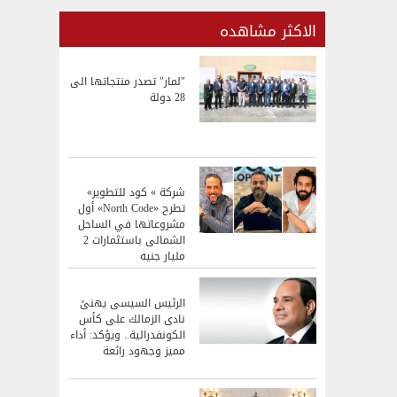
الاكثر مشاهده
"لمار" تصدر منتجاتها الى
28 دولة
شركة » كود للتطوير»
تطرح «North Code» أول
مشروعاتها في الساحل
الشمالى باستثمارات 2
مليار جنيه
الرئيس السيسى يهنئ
نادى الزمالك على كأس
الكونفدرالية.. ويؤكد: أداء
مميز وجهود رائعة