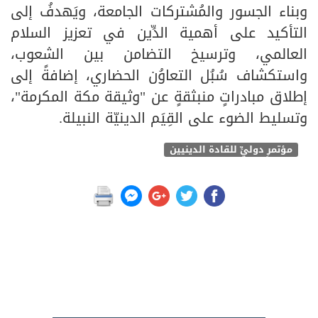
وبناء الجسور والمُشتركات الجامعة، ويَهدفُ إلى
التأكيد على أهمية الدِّين في تعزيز السلام
العالمي، وترسيخ التضامن بين الشعوب،
واستكشاف سُبُل التعاوُن الحضاري، إضافةً إلى
إطلاق مبادراتٍ منبثقةٍ عن "وثيقة مكة المكرمة"،
وتسليط الضوء على القِيَم الدينيّة النبيلة.
مؤتمرٍ دوليٍّ للقادة الدينيين