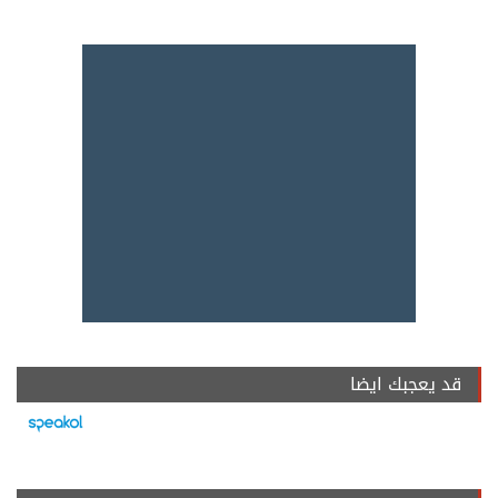
قد يعجبك ايضا