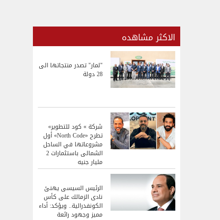
الاكثر مشاهده
"لمار" تصدر منتجاتها الى
28 دولة
شركة » كود للتطوير»
تطرح «North Code» أول
مشروعاتها في الساحل
الشمالى باستثمارات 2
مليار جنيه
الرئيس السيسى يهنئ
نادى الزمالك على كأس
الكونفدرالية.. ويؤكد: أداء
مميز وجهود رائعة