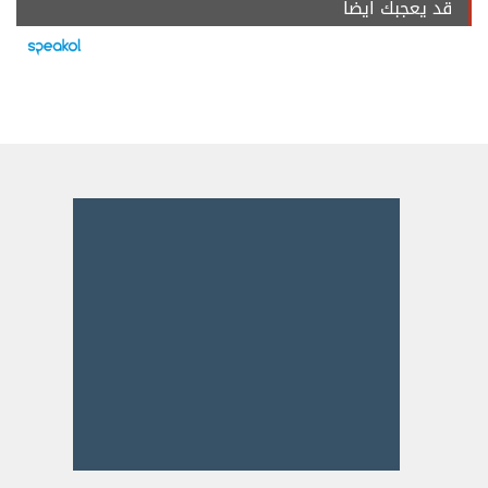
قد يعجبك ايضا