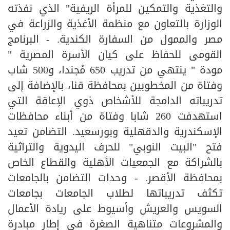
والتغذية والتمكين للمرأة الريفية" الذي نفذته
الوزارة بالتعاون مع منظمة الأغذية والزراعة في
مصر والممول من السفارة الكندية. - البرنامج
القومى للحفاظ على كيان الأسرة المصرية "
مودة " ينتهي من تدريب 650 مُجندا، و500 شاب
وفتاة من المخطوبين بمحافظة قنا، بالإضافة إلى
تدريباته الدامجة للأشخاص ذوي الإعاقة التي
استهدفت 260 شابا وفتاة من أبناء محافظات
الإسكندرية والدقهلية وبورسعيد. التضامن تعيد
فتح "البيت النوبي" للحرف اليدوية والتراثية
بالشراكة مع الجمعيات الأهلية والقطاع الخاص
بمحافظة الأقصر. - وحدات التضامن بالجامعات
تكثف تدريباتها لطلاب الجامعات بجامعات
السويس والعريش وأسيوط على ريادة الأعمال
والمشروعات متناهية الصغرة في إطار مبادرة