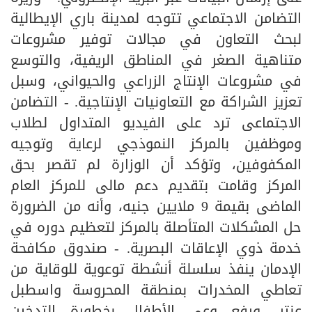
التضامن الاجتماعي تتوجه لمدينة باري الإيطالية
لبحث التعاون في مجالات توفير مشروعات
متناهية الصغر في المناطق الريفية، والتوسع
في مشروعات الإنتاج الزراعي والحيواني، وسبل
تعزيز الشراكة مع التعاونيات الإنتاجية. - التضامن
الاجتماعى ترد على الفيديو المتداول لطلاب
وموظفين بالمركز النموذجي لرعاية وتوجيه
المكفوفين، وتؤكد أن الوزارة لم تقصر بحق
المركز وقامت بتقديم دعم مالى للمركز العام
الماضى بقيمة 9 ملايين جنيه، وأنه من الضرورة
حل المشكلات المتأصلة بالمركز لتعظيم دوره في
خدمة ذوي الإعاقات البصرية. - صندوق مكافحة
الإدمان ينفذ سلسلة أنشطة توعوية للوقاية من
تعاطي المخدرات بمنطقة المحروسة واسطبل
عنتر، ورفع وعى الأطفال بخطورة التدخين