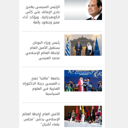
الرئيس السيسى يهنئ
نادى الزمالك على كأس
الكونفدرالية.. ويؤكد: أداء
مميز وجهود رائعة
رئيس وزراء اليونان
يستقبل الأمين العام
لرابطة العالم الإسلامي
محمد العيسى
جامعة "مالايا" تمنح
د.العيسى درجة الدكتوراه
الفخرية في العلوم
السياسية
الأمين العام لرابطة العالم
الإسلامي يدشّن "مجلس
علماء آسْيان"