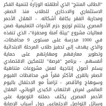
"الطالب المنتج" الذي أطلقته الوزارة لتنمية الفكر
الاستثماري والادخاري للطلاب منذ الصغر،
ومحاربة الفقر بكافة أشكاله. - الهلال الأحمر
المصري يختتم توزيع حزم الأدوات التعليمية ضمن
فعاليات مشروع "بيئة آمنة ومحفزة"، الذي تنفذه
في 1000 مدرسة على مستوى 9 محافظات،
والذي يهدف إلى تحفيز طلاب المرحلة الابتدائية
وتطوير معارفهم ومهارتهم على حماية
أنفسهم. - برنامج "فرصة" للتمكين الاقتصادي
يسلم أصول إنتاجية لعمل مشروعات متناهية
الصغر بالقرى الأكثر فقراً في محافظات الفيوم
وسوهاج والأقصر. - تزامناً مع الاحتفال باليوم
العالمى لمرض الالتهاب الكبدى الوبائي، الهلال
الأحمر المصرى يكثف حملته التوعوية على
وسائل التواصل الاجتماعى حول أسباب الإصابة