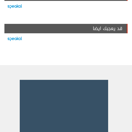
قد يعجبك ايضا