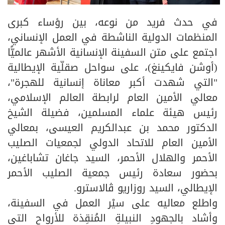
في حدث فريد من نوعه، بين رؤساء كبرى
المنظمات الدولية الناشطة في العمل الإنساني،
اجتمع على متن السفينة الإنسانية الأشهر عالميًّا
(أوشن فايكينغ)، على سواحل صقلّية الإيطالية
"التي شهدت أكبر معاناة إنسانية للهجرة"،
معالي الأمين العام لرابطة العالم الإسلامي،
رئيس هيئة علماء المسلمين، فضيلة الشيخ
الدكتور محمد بن عبدالكريم العيسى، بمعالي
الأمين العام للاتحاد الدولي لجمعيات الصليب
الأحمر والهلال الأحمر، السيد جاغان تشاباغين،
بحضور سعادة رئيس جمعية الصليب الأحمر
الإيطالي، السيد روزاريو ڤالاسترو.
واطلع معاليه على سيْر العمل في السفينة،
وأشاد بالجهودِ النبيلةِ المُنقِذة للأرواح التي