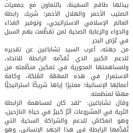
يبذلها طاقم السفينة، بالتعاون مع جمعيات
الصليب الأحمر والهلال الأحمر؛ شريك رابطة
العالم الإسلامي الاستراتيجي، وتوفير الغذاء
والدواء والرعاية الصحية لمن تقطَّعت بهم السبل
في عُرْض البحر.
من جهته، أعرب السيد تشاباغين عن تقديره
للدعم الكبير الذي تُقدِّمه الرابطة للاتحاد،
ولمساهمتها المحورية في تمكين منظّمته من
الاستمرار في هذه المهمّة المُلحّة، وكافة
أعمالِها الإنسانية؛ معتبِرًا إياها شريكًا استراتيجيًّا
مهمًا لمنظمته.
وقال تشاباغين: "لقد كان لمساهمة الرابطة
الثرية في المشروعات أثرٌ كبيرٌ في حياة النازحين،
وهو انعكاسٌ للدعم والشراكة السخية التي
تُقدِّمها الرابطة في هذا الجهد الإنساني، وهو