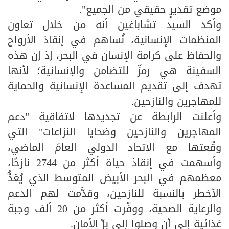
موضع تقديرٍ حقيقي من الجميع".
وأكد السيد تشاباغين أنه من خلال تعاون
المنظمات الإنسانية، نُساهم في إنقاذ الأرواح
والحفاظ على كرامة الإنسان في البحر، إذ إن هذه
السفينة هي رمزٌ للتضامن والإنسانية؛ لأنها
تهدف إلى تقديم المساعدة الإنسانية والحماية
للمهاجرين والنازحين.
وأعلنت الرابطة عن تجديدها لاتفاقية "دعم
المهاجرين والنازحين وضحايا النزاعات" التي
وقّعتها مع الاتحاد الدولي العامَ الماضي،
وأسهمت في إنقاذ حياة أكثر من 2744 نازحًا،
معظمهم في البحر الأبيض المتوسط الذي يُعَدُّ
الأخطر بالنسبة للنازحين، وقدَّمت لهم الدعم
والرعاية الصحية، ووفّرت أكثر من 20 ألف وجبة
غذائية إلى أن وصلوا إلى برِّ الأمان.