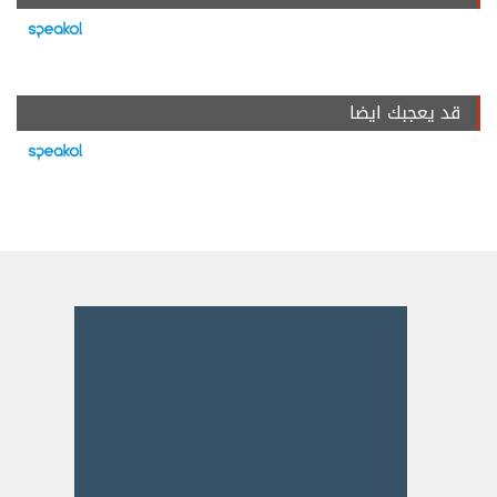
قد يعجبك ايضا