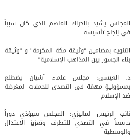
المجلس يشيد بالحراك الملهم الذي كان سبباً
في إنجاح تأسيسه
التنويه بمضامين "وثيقة مكة المكرمة" و "وثيقة
بناء الجسور بين المذاهب الإسلامية"
د. العيسى: مجلس علماء آسْيان يضطلع
بمسؤوليةٍ مهمّة في التصدي للحملات المغرضة
ضد الإسلام
نائب الرئيس الماليزي: المجلس سيؤدّي دوراً
حاسماً في التصدي للتطرف وتعزيز الاعتدال
والوسطية