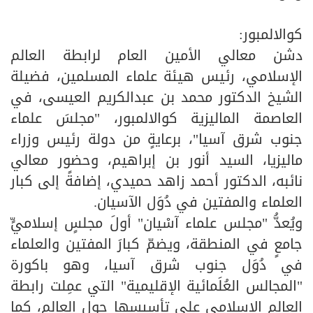
كوالالمبور:
دشن معالي الأمين العام لرابطة العالم
الإسلامي، رئيس هيئة علماء المسلمين، فضيلة
الشيخ الدكتور محمد بن عبدالكريم العيسى، في
العاصمة الماليزية كوالالمبور، "مجلسَ علماء
جنوب شرق آسيا"، برعايةٍ من دولة رئيس وزراء
ماليزيا، السيد أنور بن إبراهيم، وحضور معالي
نائبه، الدكتور أحمد زاهد حميدي، إضافةً إلى كبار
العلماء والمفتين في دُوَل الآسيان.
ويُعدُّ "مجلس علماء آسْيان" أولَ مجلسٍ إسلاميٍّ
جامعٍ في المنطقة، ويضمّ كبارَ المفتين والعلماء
في دُوَل جنوب شرق آسيا، وهو باكورة
"المجالس العُلَمائية الإقليمية" التي عمِلت رابطة
العالم الإسلامي على تأسيسها حول العالم، كما