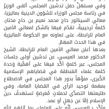
وفي مستهلِّ حفل تدشين المجلس، ألقى الوزيرُ
في رئاسة مجلس الوزراء للشؤون الدينية بماليزيا،
معالي السيناتور حاج محمد نعيم بن حاج مختار،
كلمةً ترحيبيةً، تقدّم فيها بالشكر لمعالي الأمين
العام للرابطة، على تعاونه مع الحكومة الماليزية
في هذا الحدث المهمّ.
بعدها أعلن معالي الأمين العام للرابطة، الشيخ
الدكتور محمد العيسى، عن تدشين أُولى جلسات
المجلس، عبر كلمةٍ أكَّد فيها على أهمِّية وَحدة
كلمة علماء المَنطقة في قضاياهم الإسلامية
الكُبرى، منوِّهاً بدور هذا المجلس في الاضطلاع
بمهمة توحيد الرأي في القضايا العامة، وفي
طليعتها التصدِّي لحملاتٍ مُغرضةٍ تستهدفُ دينَ
الإسلام إمَّا عن جهلٍ أو عمد.
وأكَّد د.العيسى أنَّه على العلماء، بما آتاهم الله