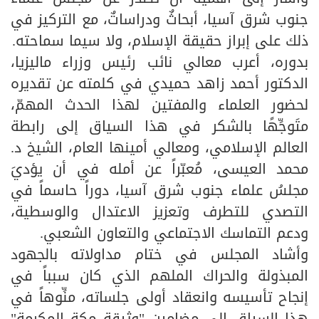
جنوب شرق آسيا، أبحاثٌ ودراساتٌ، مع التركيز في
ذلك على إبراز حقيقة الإسلام، ولا سيما سماحته.
بدوره، أعرب معالي نائب رئيس وزراء ماليزيا،
الدكتور أحمد زاهد حميدي في كلمته عن تقديره
لحضور العلماء والمفتين لهذا الحدث المهمّ،
متَوجِّهًا بالشكر في هذا السياق إلى رابطة
العالم الإسلامي، ومعالي أمينها العام، الشيخ د.
محمد العيسى، مُعبّراً عن أمله في أن يؤديَ
مجلسُ علماء جنوب شرق آسيا، دوراً حاسماً في
التصدي للتطرف وتعزيز الاعتدال والوسطية،
ودعم التماسك الاجتماعي والتعاون الشعبي.
وأشاد المجلس في ختام مداولاته بالجهود
المبذولة والحراك الملهم الذي كان سبباً في
إنجاح تأسيسه وانعقاد أولى جلساته، منِّوهاً في
هذا السياق إلى مضامين "وثيقة مكة المكرمة"