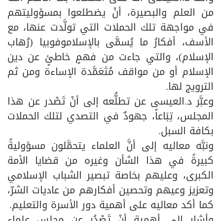
من العلم والبصيرة، أنْ يضطلعوا بمسؤوليتهم
في مواجهة تلك الحملات التي تولَّدت عنها، مع
الأسف، أفكارُ ما يُسمَّى بالإسلاموفوبيا (رُهاب
الإسلام)، والتي جاءت من فهمٍ خاطئٍ عن دين
الإسلام أو من مواقف مُتَعَمَّدة الإساءة ومن ثم
الترويج لها.
وعبَّر د.العيسى عن تطلُّعه إلى أنْ تَصْدر عن هذا
المجلس، تِبَاعاً، جهودٌ في التصدي لتلك الحملات
بكافة السبل.
ونبَّه معاليه إلى أنَّ العلماء يتحمَّلون مسؤوليةً
كبيرةً في هذا الشأن وغيره من قضايا الأمة
الكبرى، وعليهم بخاصة تبصير الشباب الإسلامي
وتعزيز وعيهم وتحصين أفكارهم من عاديات الشرّ،
كما أكد معاليه على أهمية دور الأسرة والتعليم.
وأشار إلى أهمية أنْ تَصْدُر عن مجلس علماء