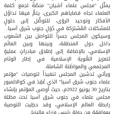
يمثّل "مجلس علماء آسْيان" منصّةً لجمع كلمة
العلماء تجاه قضاياهم الكبرى، يتمُّ فيها تداوُل
الأفكار وتوحيد الرؤى، للتوصُّل إلى حلولٍ
للمشكلات المُشترَكة في دُوَلِ جنوب شرق آسيا.
وسيكون المجلس جسراً للتواصل بين الشعوب
داخل دول المنطقة، وبينها وبين العالَم
الإسلامي، بالإضافة إلى إطلاق مبادراتٍ عمليةٍ
لتعزيز الهُوية الإسلامية في إطار الوئام
المجتمعي والمواطَنة الشاملة.
ويأتي تدشين المجلس تنفيذاً لتوصيات "مؤتمر
علماء جنوب شرق آسيا" الذي عُقِدَ في كوالالمبور
بتاريخ 30 يونيو 2022م، حيث أوصى المؤتمر بإنشاء
مجلس علماء في جنوب شرق آسيا تحت مظلة
رابطة العالم الإسلامي، وقد حظِيت التوصية
بموافقة من دولة رئيس وزراء ماليزيا.