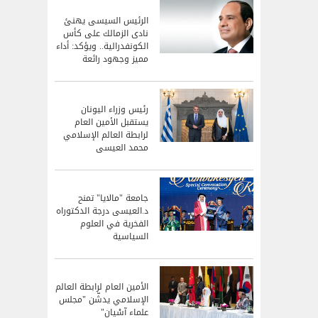
الرئيس السيسى يهنئ
نادى الزمالك على كأس
الكونفدرالية.. ويؤكد: أداء
مميز وجهود رائعة
رئيس وزراء اليونان
يستقبل الأمين العام
لرابطة العالم الإسلامي
محمد العيسى
جامعة "مالايا" تمنح
د.العيسى درجة الدكتوراه
الفخرية في العلوم
السياسية
الأمين العام لرابطة العالم
الإسلامي يدشّن "مجلس
علماء آسْيان"