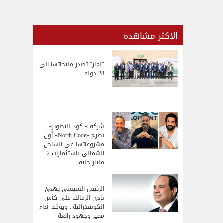
الاكثر مشاهده
"لمار" تصدر منتجاتها الى
28 دولة
شركة » كود للتطوير»
تطرح «North Code» أول
مشروعاتها في الساحل
الشمالى باستثمارات 2
مليار جنيه
الرئيس السيسى يهنئ
نادى الزمالك على كأس
الكونفدرالية.. ويؤكد: أداء
مميز وجهود رائعة