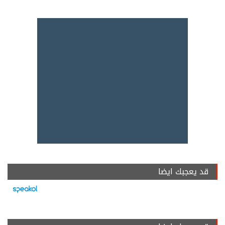
قد يعجبك ايضا