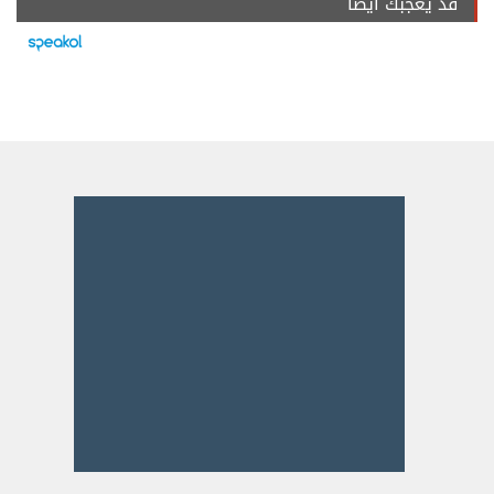
قد يعجبك ايضا