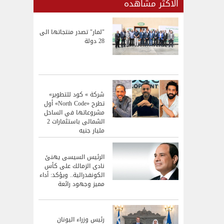
الاكثر مشاهده
"لمار" تصدر منتجاتها الى
28 دولة
شركة » كود للتطوير»
تطرح «North Code» أول
مشروعاتها في الساحل
الشمالى باستثمارات 2
مليار جنيه
الرئيس السيسى يهنئ
نادى الزمالك على كأس
الكونفدرالية.. ويؤكد: أداء
مميز وجهود رائعة
رئيس وزراء اليونان