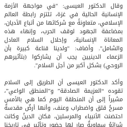
وقال الدكتور العيسى: "في مواجهة الأزمة
الإنسانية الحالية في غزة، تلتزم رابطة العالم
الإسلامي، متعاوِنةً مع شركائها من أتباع الأديان،
بمضاعفة الجهود لوقف الحرب، وإنهاء هذه
المعاناة الإنسانية، وإحلال السلام العادل
والشامل". وأضاف: "ولدينا قناعة كبيرة بأن
الزعماء الدينيين يجب أن يشاركوا (بتأثيرهم
الروحي) بشكل أكبر من أجل السلام".
وأكد الدكتور العيسى أن الطريق إلى السلام
تقوده “العزيمة الصادقة” و”المنطق الواعي”،
مشيراً إلى أن المنطقة اليوم كما هي بالأمس
مسرحُ قلق واضطراب وعنف، وأنها أرضٌ مقدسةٌ
احتضنت الأنبياء والمرسلين، فكان الدينُ وكانت
شرائعُ سماويةٌ صار لها حضور وتأثير في تاريخنا