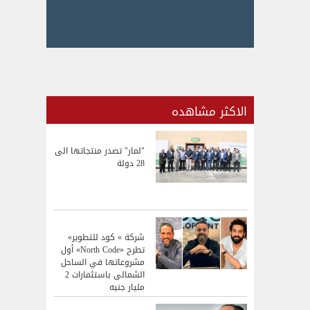
الاكثر مشاهده
"لمار" تصدر منتجاتها الى
28 دولة
شركة » كود للتطوير»
تطرح «North Code» أول
مشروعاتها في الساحل
الشمالى باستثمارات 2
مليار جنيه