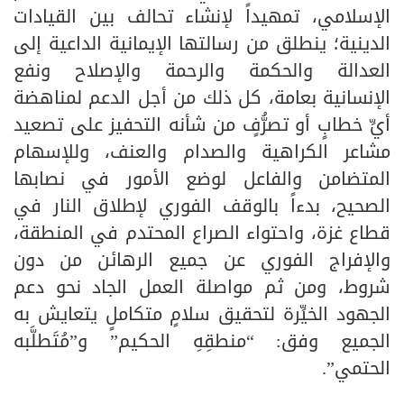
الإسلامي، تمهيداً لإنشاء تحالف بين القيادات
الدينية؛ ينطلق من رسالتها الإيمانية الداعية إلى
العدالة والحكمة والرحمة والإصلاح ونفع
الإنسانية بعامة، كل ذلك من أجل الدعم لمناهضة
أيِّ خطابٍ أو تصرُّفٍ من شأنه التحفيز على تصعيد
مشاعر الكراهية والصدام والعنف، وللإسهام
المتضامن والفاعل لوضع الأمور في نصابها
الصحيح، بدءاً بالوقف الفوري لإطلاق النار في
قطاع غزة، واحتواء الصراع المحتدم في المنطقة،
والإفراج الفوري عن جميع الرهائن من دون
شروط، ومن ثم مواصلة العمل الجاد نحو دعم
الجهود الخيِّرة لتحقيق سلامٍ متكاملٍ يتعايش به
الجميع وفق: “منطقِهِ الحكيم” و”مُتَطلَّبه
الحتمي”.