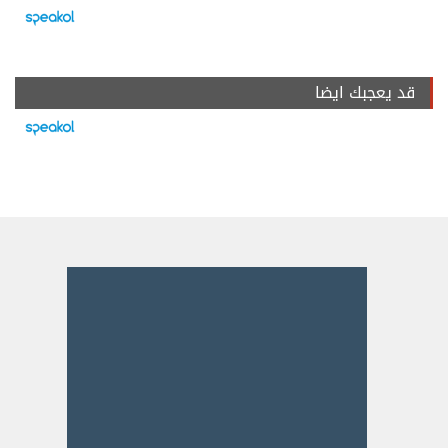
قد يعجبك ايضا