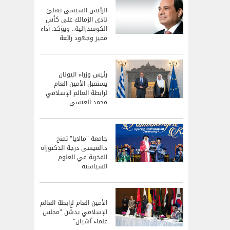
الرئيس السيسى يهنئ
نادى الزمالك على كأس
الكونفدرالية.. ويؤكد: أداء
مميز وجهود رائعة
رئيس وزراء اليونان
يستقبل الأمين العام
لرابطة العالم الإسلامي
محمد العيسى
جامعة "مالايا" تمنح
د.العيسى درجة الدكتوراه
الفخرية في العلوم
السياسية
الأمين العام لرابطة العالم
الإسلامي يدشّن "مجلس
علماء آسْيان"