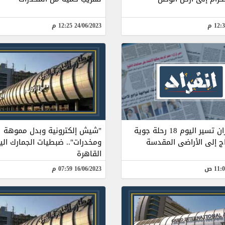
24/06/2023 12:25 م
مصر للطيران تسير اليوم 18 رحلة جوية
"شيش إلكترونية وبدل مموهة
اج إلى الأراضى المقدسة
ومخدرات".. ضبطيات الجمارك الي
القاهرة
16/06/2023 07:59 م