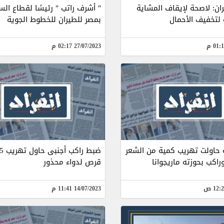
ران: لاصحة لإيقاف المشاية
" أشرف راتب " رئيسًا لقطاع الس
 لتخفيف الأحمال
بمصر للطيران للخطوط الجوية
27/07/2023 02:17 م
 حاولت تهريب كمية من الشعر
راكب بحوزته ماريجوانا
قرص لدواء محذور
14/07/2023 11:41 م