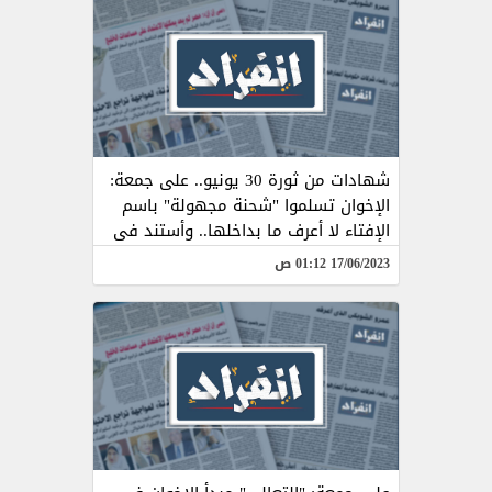
شهادات من ثورة 30 يونيو.. على جمعة:
الإخوان تسلموا "شحنة مجهولة" باسم
الإفتاء لا أعرف ما بداخلها.. وأستند فى
رفضى الانضمام لهم لأرضية شرعية
17/06/2023 01:12 ص
وفقهية.. ويؤكد: لم يكن لدى قناعة
بقدرتهم على الاستمرار فى ال